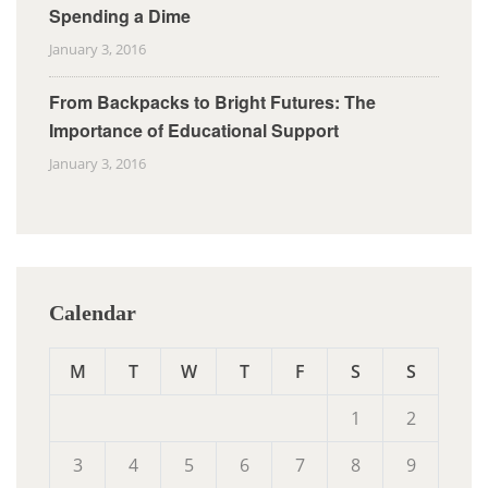
Spending a Dime
January 3, 2016
From Backpacks to Bright Futures: The
Importance of Educational Support
January 3, 2016
Calendar
M
T
W
T
F
S
S
1
2
3
4
5
6
7
8
9