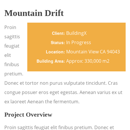
Mountain Drift
Proin
BuildingX
Client:
sagittis
In Progress
Status:
feugiat
Mountain View CA 94043
Location:
elit
Approx: 330,000 m2
Building Area:
finibus
pretium.
Donec et tortor non purus vulputate tincidunt. Cras
congue posuer eros eget egestas. Aenean varius ex ut
ex laoreet Aenean the fermentum.
Project Overview
Proin sagittis feugiat elit finibus pretium. Donec et